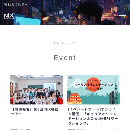
実戦力で世界へ
MENU
導入メリット
CATEGORY
お客様の声
Event
会社情報
お知らせ
教育方針
【開催報告】第6回 NiX視察
[イベントレポート]オンライ
ツアー
ン開催：「キャリアオリエン
テーション＆Credly発行ワー
資料DL
クショップ」