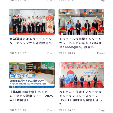
2025.12.08
Event
2025.11.10
Blog
ビデオ
お問合わせ
産学連携によるリモートイン
トライアル採用型インターン
ターンシップから正式採用へ
から、ベトナム法人「xR&D
Technologies」設立へ
2025.10.22
Event
2025.10.07
Event
【第6回 NiX主催】ベトナ
ベトナム・日本イノベーショ
ム・ダナン視察ツアー（2025
ン＆テクノロジースペース
年11月開催）
（VJIT）開館式を開催しまし
た
2025.08.15
Event
2025.06.18
Blog