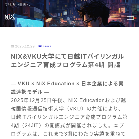
実戦力で世界へ
MENU
導入メリット
2025.12.29
news
​​NIX&VKU大学にて日越ITバイリンガル
お客様の声
エンジニア育成プログラム第4期 開講
会社情報
― VKU × NiX Education × 日本企業による実
践連携モデル ―
お知らせ
2025年12月25日午後、NiX Educationおよび越
韓国情報通信技術大学（VKU）の共催により、
教育方針
日越ITバイリンガルエンジニア育成プログラム第
4期（24JIT）の開講式が開催されました。本プ
資料DL
ログラムは、これまで3期にわたり実績を重ねて